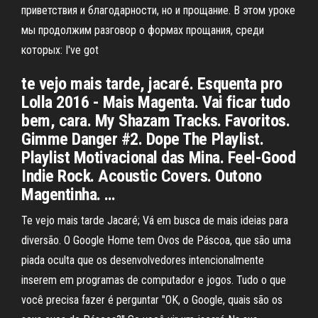
приветствия и благодарности, но и прощание. В этом уроке
мы продолжим разговор о формах прощания, среди
которых: I've got
te vejo mais tarde, jacaré. Esquenta pro
Lolla 2016 - Mais Magenta. Vai ficar tudo
bem, cara. My Shazam Tracks. Favoritos.
Gimme Danger #2. Dope The Playlist.
Playlist Motivacional das Mina. Feel-Good
Indie Rock. Acoustic Covers. Outono
Magentinha. …
Te vejo mais tarde Jacaré; Vá em busca de mais ideias para
diversão. O Google Home tem Ovos de Páscoa, que são uma
piada oculta que os desenvolvedores intencionalmente
inserem em programas de computador e jogos. Tudo o que
você precisa fazer é perguntar "OK, o Google, quais são os