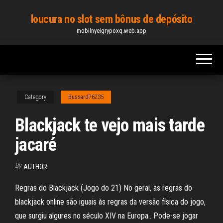
Skip
loucura no slot sem bônus de depósito
to
mobilnyeigrypoxq.web.app
the
content
Category
Bussard76235
Blackjack te vejo mais tarde
jacaré
By
AUTHOR
Regras do Blackjack (Jogo do 21) No geral, as regras do
blackjack online são iguais às regras da versão física do jogo,
que surgiu algures no século XIV na Europa.. Pode-se jogar