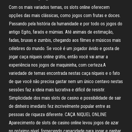
Com os mais variados temas, os slots online oferecem
opções das mais clássicas, como jogos com frutas e doces.
Passando pela história da humanidade e por todo os jogos do
antigo Egito, faraós e múmias. Até animais de estimação,
fadas, bruxas e zumbis, chegando aos filmes e músicos mais
célebres do mundo. Se você é um jogador ávido e gosta de
jogar caça níqueis online grátis, então você vai amar a
experiência nos jogos de maquininha, com certeza.A
variedade de temas encontrada nestas caça níqueis e o fato
de que você não precisa gastar nem um único centavo nestas
sessões faz a ideia mais lucrativa e difícil de resistir.
Simplicidade dos mais slots de casino e possibilidade de sair
de dinheiro imediato fez incrivelmente popular entre as
pessoas de riqueza diferente. CAÇA NIQUEL ONLINE
Aparecimento de slots de casino online levou jogos de azar
no próximo nível, fornecendo capacidade para jogar e ganhar