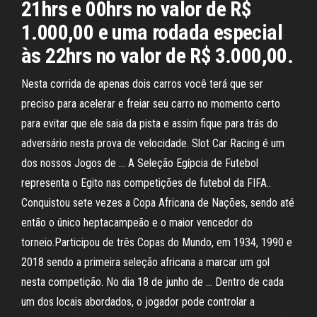
21hrs e 00hrs no valor de R$
1.000,00 e uma rodada especial
às 22hrs no valor de R$ 3.000,00.
Nesta corrida de apenas dois carros você terá que ser
preciso para acelerar e freiar seu carro no momento certo
para evitar que ele saia da pista e assim fique para trás do
adversário nesta prova de velocidade. Slot Car Racing é um
dos nossos Jogos de … A Seleção Egípcia de Futebol
representa o Egito nas competições de futebol da FIFA..
Conquistou sete vezes a Copa Africana de Nações, sendo até
então o único heptacampeão e o maior vencedor do
torneio.Participou de três Copas do Mundo, em 1934, 1990 e
2018 sendo a primeira seleção africana a marcar um gol
nesta competição. No dia 18 de junho de … Dentro de cada
um dos locais abordados, o jogador pode controlar a