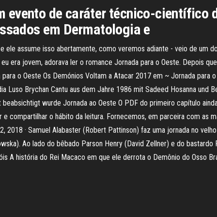
evento de caráter técnico-científico 
ressados em Dermatologia e
 e ele assume isso abertamente, como veremos adiante - veio de um dos
 eu era jovem, adorava ler o romance Jornada para o Oeste. Depois qu
da para o Oeste Os Demónios Voltam a Atacar 2017 em ~ Jornada para o
dia Luso Brychan Cantu aus dem Jahre 1986 mit Sadeed Hosanna und Ber
beabsichtigt wurde Jornada ao Oeste O PDF do primeiro capítulo ainda 
ar e compartilhar o hábito da leitura. Fornecemos, em parceira com as m
 22, 2018 · Samuel Alabaster (Robert Pattinson) faz uma jornada no velh
ska). Ao lado do bêbado Parson Henry (David Zellner) e do bastardo Ru
eróis A história do Rei Macaco em que ele derrota o Demônio do Osso Br