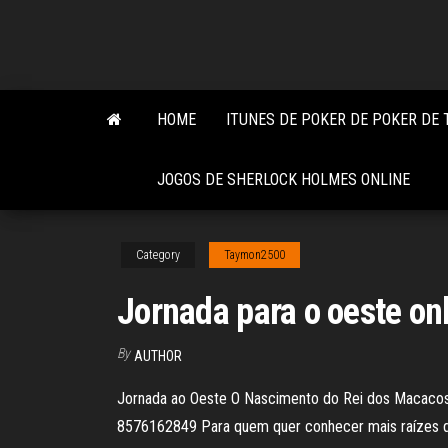
Skip
to
the
content
HOME
ITUNES DE POKER DE POKER DE
JOGOS DE SHERLOCK HOLMES ONLINE
Category
Taymon2500
Jornada para o oeste on
By
AUTHOR
Jornada ao Oeste O Nascimento do Rei dos Macacos
8576162849 Para quem quer conhecer mais raízes de i