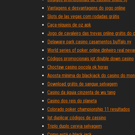
Vantagens e desvantagens do jogo online
Slots de las vegas com rodadas grátis
Caça-níqueis de oz apk
Jogo de cavaleiro das trevas online grátis do 
Delaware park casino casamentos buffalo ny
World series of poker online dinheiro real neva
Códigos promocionais igt double down casino
Choctaw casino pocola ok horas
Aposta mínima do blackjack do casino do mon
Download grátis de sangue selvagem
Casino da águia cinzenta de wu tang
Casino dos reis do planeta
Colorado poker championship 11 resultados
Igt duplicar códigos de cassino
Triplo duplo cereja selvagem
Como está o black jack