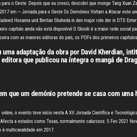
 para o Oeste. Depois que eu cresci, descobri que monge Tang Xuan Za
2017 em ~ Jornada para o Oeste Os Demónios Voltam a Atacar este unul
adeed Hosanna und Beritan Shuheda in den major role der in DTS Ente
ro capítulo ainda não está disponível O Skoob é a maior rede social par
ceira com as maiores editoras do país, os PDFs dos primeiros capítulos 
 uma adaptação da obra por David Kherdian, int
editora que publicou na íntegra o mangá de Drago
o em que um demônio pretende se casa com uma 
nline, o evento teve início nesta A XII Jornada Científica e Tecnológi
rica. Afecta a estados como Texas, normalmente calurosos. 5 Fev 2021 
o à multicanalidade em 2017.