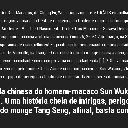
 Rei Dos Macacos, de Cheng'En, Wu na Amazon. Frete GRÁTIS em milh
s preços. Jornada ao Oeste é conhecida no Ocidente como a história qu
o Oeste - Vol. 1 - O Nascimento Do Rei Dos Macacos - Saraiva Desta
 cujo nome anuncia a vitória da ciência!) nos 25, 26 e 27 de março, na 
sperança de dias melhores! Enquanto um homem exausto respira agitado
ruas de Marseille, na França. O caminhar lento do monge chama a aten
ue esse caminhante incomum provoca nos habitantes da […] PDF - Jornad
mpreendida pelo monge Xuan Zang e seus companheiros, Sun Wukong, Zhu
 o grupo de peregrinos tendo que enfrentar diversos seres demoníaco
nda chinesa do homem-macaco Sun Wu
 Uma história cheia de intrigas, perig
s do monge Tang Seng, afinal, basta c